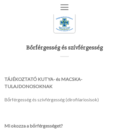
Skip
to
content
Bőrférgesség és szívférgesség
TÁJÉKOZTATÓ KUTYA- és MACSKA-
TULAJDONOSOKNAK
Bőrférgesség és szívférgesség (dirofilariosisok)
Mi okozza a bő
rférgességet?