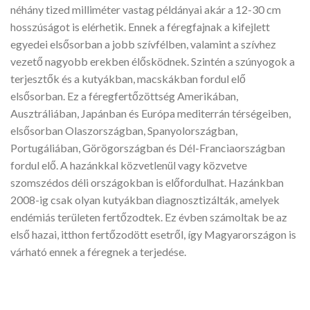
néhány tized milliméter vastag példányai akár a 12-30 cm
hosszúságot is elérhetik. Ennek a féregfajnak a kifejlett
egyedei elsősorban a jobb szívfélben, valamint a szívhez
vezető nagyobb erekben élősködnek. Szintén a szúnyogok a
terjesztők és a kutyákban, macskákban fordul elő
elsősorban. Ez a féregfertőzöttség Amerikában,
Ausztráliában, Japánban és Európa mediterrán térségeiben,
elsősorban Olaszországban, Spanyolországban,
Portugáliában, Görögországban és Dél-Franciaországban
fordul elő. A hazánkkal közvetlenül vagy közvetve
szomszédos déli országokban is előfordulhat. Hazánkban
2008-ig csak olyan kutyákban diagnosztizálták, amelyek
endémiás területen fertőzodtek. Ez évben számoltak be az
első hazai, itthon fertőzodött esetről, így Magyarországon is
várható ennek a féregnek a terjedése.