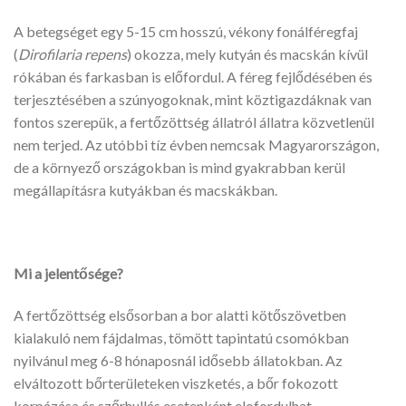
A betegséget egy 5-15 cm hosszú, vékony fonálféregfaj
(
Dirofilaria repens
) okozza, mely kutyán és macskán kívül
rókában és farkasban is előfordul. A féreg fejlődésében és
terjesztésében a szúnyogoknak, mint köztigazdáknak van
fontos szerepük, a fertőzöttség állatról állatra közvetlenül
nem terjed. Az utóbbi tíz évben nemcsak Magyarországon,
de a környező országokban is mind gyakrabban kerül
megállapításra kutyákban és macskákban.
Mi a jelentő
sége?
A fertőzöttség elsősorban a bor alatti kötőszövetben
kialakuló nem fájdalmas, tömött tapintatú csomókban
nyilvánul meg 6-8 hónaposnál idősebb állatokban. Az
elváltozott bőrterületeken viszketés, a bőr fokozott
korpázása és szőrhullás esetenként elofordulhat.