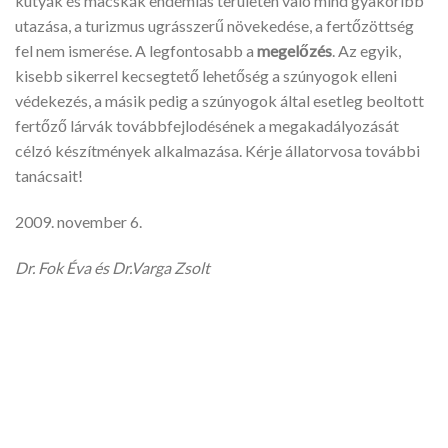
kutyák és macskák endémiás területen való mind gyakoribb
utazása, a turizmus ugrásszerű növekedése, a fertőzöttség
fel nem ismerése. A legfontosabb a
megelő
zés
. Az egyik,
kisebb sikerrel kecsegtető lehetőség a szúnyogok elleni
védekezés, a másik pedig a szúnyogok által esetleg beoltott
fertőző lárvák továbbfejlodésének a megakadályozását
célzó készítmények alkalmazása. Kérje állatorvosa további
tanácsait!
2009. november 6.
Dr. Fok Éva és Dr.Varga Zsolt