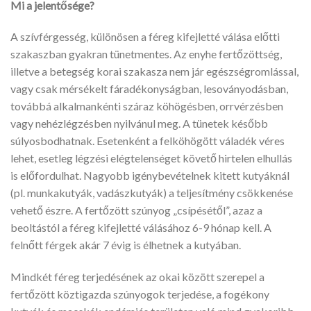
Mi a jelentő
sége?
A szívférgesség, különösen a féreg kifejletté válása előtti
szakaszban gyakran tünetmentes. Az enyhe fertőzöttség,
illetve a betegség korai szakasza nem jár egészségromlással,
vagy csak mérsékelt fáradékonyságban, lesoványodásban,
továbbá alkalmankénti száraz köhögésben, orrvérzésben
vagy nehézlégzésben nyilvánul meg. A tünetek később
súlyosbodhatnak. Esetenként a felköhögött váladék véres
lehet, esetleg légzési elégtelenséget követő hirtelen elhullás
is előfordulhat. Nagyobb igénybevételnek kitett kutyáknál
(pl. munkakutyák, vadászkutyák) a teljesítmény csökkenése
vehető észre. A fertőzött szúnyog „csípésétől”, azaz a
beoltástól a féreg kifejletté válásához 6-9 hónap kell. A
felnőtt férgek akár 7 évig is élhetnek a kutyában.
Mindkét féreg terjedésének az okai között szerepel a
fertőzött köztigazda szúnyogok terjedése, a fogékony