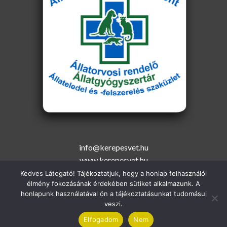
info@kerepesvet.hu
www.kerepesvet.hu
Kedves Látogató! Tájékoztatjuk, hogy a honlap felhasználói
élmény fokozásának érdekében sütiket alkalmazunk. A
honlapunk használatával ön a tájékoztatásunkat tudomásul
veszi.
Created and Designed by:
GeryDesign
Elfogadom
Nem
Copyright 2026 ©
Kerepesvet