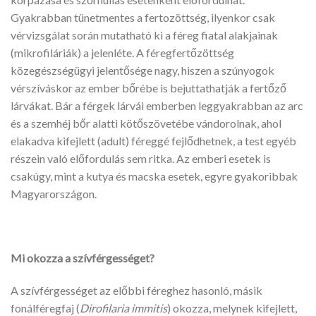
Gyakrabban tünetmentes a fertozöttség, ilyenkor csak
vérvizsgálat során mutatható ki a féreg fiatal alakjainak
(mikrofiláriák) a jelenléte. A féregfertőzöttség
közegészségügyi jelentősége nagy, hiszen a szúnyogok
vérszíváskor az ember bőrébe is bejuttathatják a fertőző
lárvákat. Bár a férgek lárvái emberben leggyakrabban az arc
és a szemhéj bőr alatti kötőszövetébe vándorolnak, ahol
elakadva kifejlett (adult) féreggé fejlődhetnek, a test egyéb
részein való előfordulás sem ritka. Az emberi esetek is
csakúgy, mint a kutya és macska esetek, egyre gyakoribbak
Magyarországon.
Mi okozza a szívférgességet?
A szívférgességet az előbbi féreghez hasonló, másik
fonálféregfaj (
Dirofilaria immitis
) okozza, melynek kifejlett,