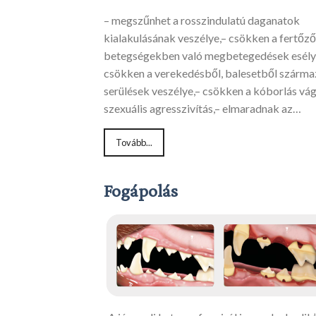
– megszűnhet a rosszindulatú daganatok
kialakulásának veszélye,– csökken a fertőző
betegségekben való megbetegedések esély
csökken a verekedésből, balesetből szárm
serülések veszélye,– csökken a kóborlás vág
szexuális agresszivítás,– elmaradnak az…
Tovább...
Fogápolás