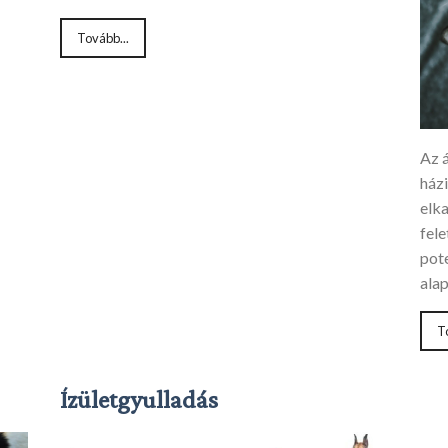
Tovább...
Az 
ház
elk
fele
pote
ala
T
Ízületgyulladás