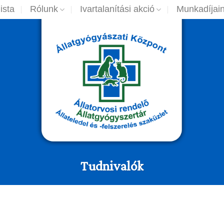
ista
Rólunk
Ivartalanítási akció
Munkadíjai
Tudnivalók