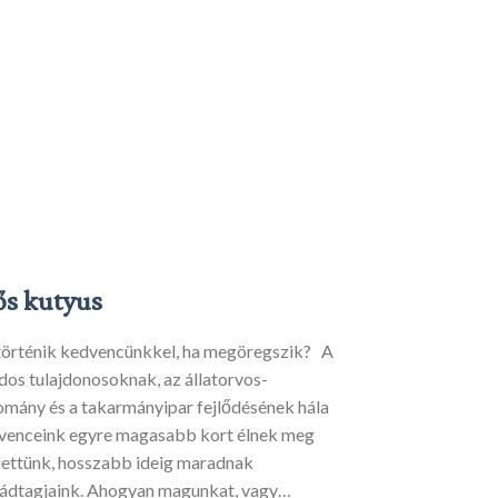
ős kutyus
történik kedvencünkkel, ha megöregszik? A
dos tulajdonosoknak, az állatorvos-
omány és a takarmányipar fejlődésének hála
venceink egyre magasabb kort élnek meg
lettünk, hosszabb ideig maradnak
ládtagjaink. Ahogyan magunkat, vagy…