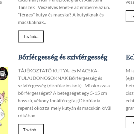
ves
a
Tanszék Veszélyes lehet-e az emberre az ún.
“férges” kutya és macska? A kutyáknak és
T
macskáknak…
Tovább...
Bőrférgesség és szívférgesség
Ec
TÁJÉKOZTATÓ KUTYA- és MACSKA-
Mi 
TULAJDONOSOKNAK Bőrférgesség és
(ejt
szívférgesség (dirofilariosisok) Mi okozza a
bet
bőrférgességet? A betegséget egy 5-15 cm
cisz
hosszú, vékony fonálféregfaj (Dirofilaria
ech
repens) okozza, mely kutyán és macskán kívül
gra
rókában…
T
Tovább...