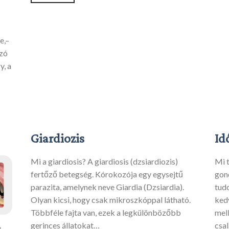
e,–
azó
y, a
Giardiozis
Id
Mi a giardiosis? A giardiosis (dzsiardiozis)
Mi 
fertőző betegség. Kórokozója egy egysejtű
gon
parazita, amelynek neve Giardia (Dzsiardia).
tud
Olyan kicsi, hogy csak mikroszkóppal látható.
ked
Többféle fajta van, ezek a legkülönbözőbb
mel
gerinces állatokat…
csa