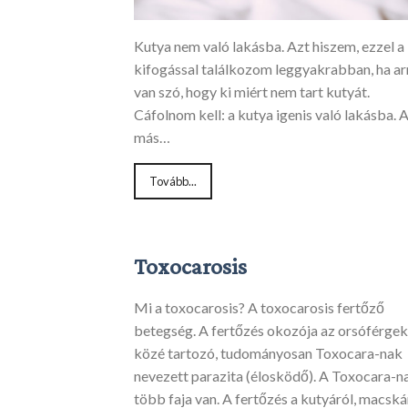
Kutya nem való lakásba. Azt hiszem, ezzel a
kifogással találkozom leggyakrabban, ha ar
van szó, hogy ki miért nem tart kutyát.
Cáfolnom kell: a kutya igenis való lakásba. 
más…
Tovább...
Toxocarosis
Mi a toxocarosis? A toxocarosis fertőző
betegség. A fertőzés okozója az orsóférgek
közé tartozó, tudományosan Toxocara-nak
nevezett parazita (élosködő). A Toxocara-n
több faja van. A fertőzés a kutyáról, macská