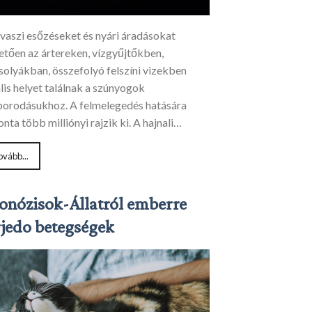
avaszi esőzéseket és nyári áradásokat
etően az ártereken, vízgyűjtőkben,
solyákban, összefolyó felszíni vizekben
lis helyet találnak a szúnyogok
porodásukhoz. A felmelegedés hatására
nta több milliónyi rajzik ki. A hajnali…
ovább...
onózisok-Állatról emberre
rjedo betegségek