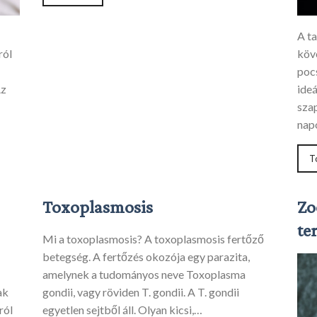
A t
ról
köv
poc
Az
ideá
sza
napo
T
Toxoplasmosis
Zo
te
Mi a toxoplasmosis? A toxoplasmosis fertőző
betegség. A fertőzés okozója egy parazita,
amelynek a tudományos neve Toxoplasma
ak
gondii, vagy röviden T. gondii. A T. gondii
ról
egyetlen sejtből áll. Olyan kicsi,…