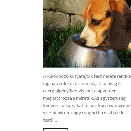
A különböző kutyafajták testmérete rendkí
tág határok között mozog. Tápanyag és
energiaigényüket viszont alapvetően
meghatározza a méretük.Az egyszerűség
kedvéért a kutyákat felnöttkori testméretü
szerint három nagy csoportba osztjuk: kis
testű…