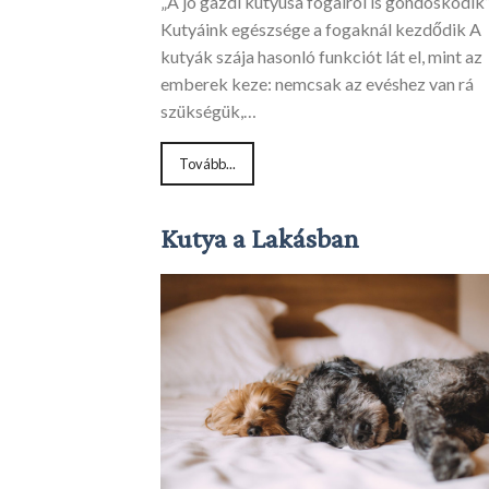
„A jó gazdi kutyusa fogairól is gondoskodi
Kutyáink egészsége a fogaknál kezdődik A
kutyák szája hasonló funkciót lát el, mint az
emberek keze: nemcsak az evéshez van rá
szükségük,…
Tovább...
Kutya a Lakásban