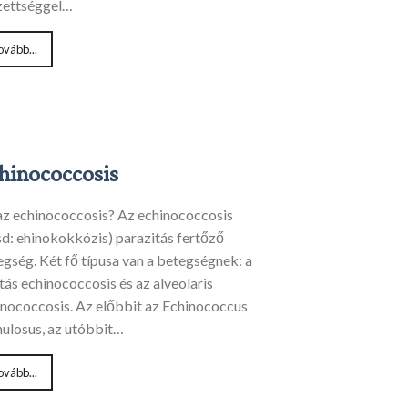
zettséggel…
ovább...
hinococcosis
az echinococcosis? Az echinococcosis
sd: ehinokokkózis) parazitás fertőző
egség. Két fő típusa van a betegségnek: a
tás echinococcosis és az alveolaris
inococcosis. Az előbbit az Echinococcus
nulosus, az utóbbit…
ovább...