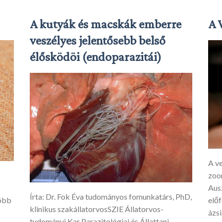
A kutyák és macskák emberre
A 
veszélyes jelentősebb belső
élősködöi (endoparazitái)
A v
zoon
Aus
Írta: Dr. Fok Éva tudományos fomunkatárs, PhD,
előf
több
klinikus szakállatorvosSZIE Állatorvos-
ázsi
tudományi Kar Parazitológiai és Állattani