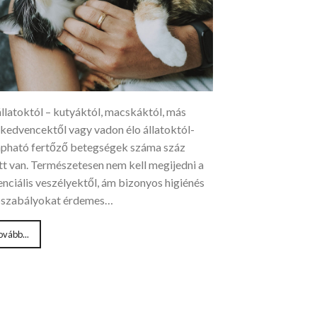
állatoktól – kutyáktól, macskáktól, más
ikedvencektől vagy vadon élo állatoktól-
apható fertőző betegségek száma száz
tt van. Természetesen nem kell megijedni a
nciális veszélyektől, ám bizonyos higiénés
pszabályokat érdemes…
ovább...