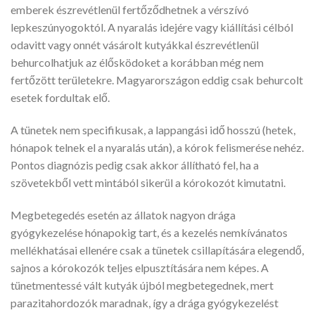
emberek észrevétlenül fertőződhetnek a vérszívó
lepkeszúnyogoktól. A nyaralás idejére vagy kiállítási célból
odavitt vagy onnét vásárolt kutyákkal észrevétlenül
behurcolhatjuk az élősködoket a korábban még nem
fertőzött területekre. Magyarországon eddig csak behurcolt
esetek fordultak elő.
A tünetek nem specifikusak, a lappangási idő hosszú (hetek,
hónapok telnek el a nyaralás után), a kórok felismerése nehéz.
Pontos diagnózis pedig csak akkor állítható fel, ha a
szövetekből vett mintából sikerül a kórokozót kimutatni.
Megbetegedés esetén az állatok nagyon drága
gyógykezelése hónapokig tart, és a kezelés nemkívánatos
mellékhatásai ellenére csak a tünetek csillapítására elegendő,
sajnos a kórokozók teljes elpusztítására nem képes. A
tünetmentessé vált kutyák újból megbetegednek, mert
parazitahordozók maradnak, így a drága gyógykezelést