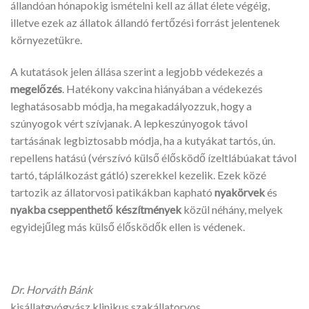
állandóan hónapokig ismételni kell az állat élete végéig,
illetve ezek az állatok állandó fertőzési forrást jelentenek
környezetükre.
A kutatások jelen állása szerint a legjobb védekezés a
megelőzés
. Hatékony vakcina hiányában a védekezés
leghatásosabb módja, ha megakadályozzuk, hogy a
szúnyogok vért szívjanak. A lepkeszúnyogok távol
tartásának legbiztosabb módja, ha a kutyákat tartós, ún.
repellens hatású (vérszívó külső élősködő ízeltlábúakat távol
tartó, táplálkozást gátló) szerekkel kezelik. Ezek közé
tartozik az állatorvosi patikákban kapható
nyakörvek
és
nyakba cseppenthető készítmények
közül néhány, melyek
egyidejűleg más külső élősködők ellen is védenek.
Dr. Horváth Bánk
kisállatgyógyász klinikus szakállatorvos