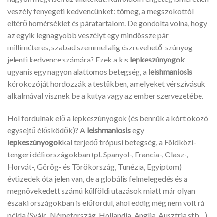
veszély fenyegeti kedvencünket: tömeg, a megszokottól
eltérő homérséklet és páratartalom. De gondolta volna, hogy
az egyik legnagyobb veszélyt egy mindössze pár
milliméteres, szabad szemmel alig észrevehető szúnyog
jelenti kedvence számára? Ezek a kis
lepkeszúnyogok
ugyanis egy nagyon alattomos betegség, a
leishmaniosis
kórokozóját hordozzák a testükben, amelyeket vérszívásuk
alkalmával visznek be a kutya vagy az ember szervezetébe.
Hol fordulnak elő a lepkeszúnyogok (és bennük a kórt okozó
egysejtű élősködők)? A
leishmaniosis
egy
lepkeszúnyogok
kal terjedő trópusi betegség, a Földközi-
tengeri déli országokban (pl. Spanyol-, Francia-, Olasz-,
Horvát-, Görög- és Törökország, Tunézia, Egyiptom)
évtizedek óta jelen van, de a globális felmelegedés és a
megnövekedett számú külföldi utazások miatt már olyan
északi országokban is előfordul, ahol eddig még nem volt rá
példa (Svájc, Németország, Hollandia, Anglia, Ausztria stb…).