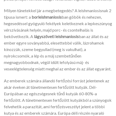
Milyen tünetekkel jár a megbetegedés? A leishmaniosisnak 2
típusa ismert: a
borleishmaniosis
ban göbök és nehezen,
hegesedéssel gyógyuló fekélyek keletkeznek a lepkeszúnyog
vérszívásának helyén, majd porc- és csontelhalás is
bekövetkezik. A
lágyszöveti leishmaniosis
ban az állat és az
ember egyre soványabbá, elesettebbé válik, lázrohamok
kínozzák, szeme begyullad (meg is vakulhat), a
nyirokcsomók, a lép és a máj szembetűnően
megnagyobbodnak, végül idült lefolyású máj- és
veseelégtelenség miatt meghal az ember és az állat egyaránt.
Az emberek számára állandó fertőzési forrást jelentenek az
akár éveken át tünetmentesen fertőzött kutyák. Dél-
Európában az egészségesnek tűnő kutyák 60-80%-a
fertőzött. A tünetmentesen fertőzött kutyákból a szúnyogok
felvehetik a parazitát, ami fertőzésveszélyt jelent a többi
kutya és az emberek számára. Európa déli részén nyaraló