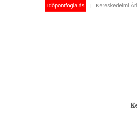
Skip
Időpontfoglalás
Kereskedelmi Árl
to
content
Ke