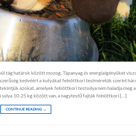
vül tág határok között mozog. Tápanyag és energiaigényüket visz
zerűség kedvéért a kutyákat felnöttkori testméretük szerint há
 tekintjük azokat, amelyek felnöttkori testsúlya nem haladja meg a
súlya 10-25 kg között van, a nagytestű fajták felnöttkori […]
CONTINUE READING
→