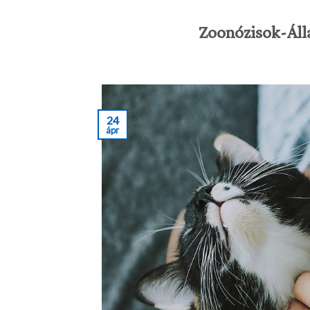
Zoonózisok-Álla
24
ápr