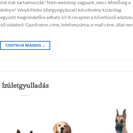
z Áfát már tartalmazzák! Nem webshop vagyunk, nincs lehetőség a
delésre! Vényköteles állatgyógyászati készítmény kizárólag
lenjegyzett megrendelőre adható ki! A recepten a következő adatok
ző oldalon): Gazdi neve, címe, telefonszáma, e-mail címe, állat nev
CONTINUE READING
→
Ízületgyulladás