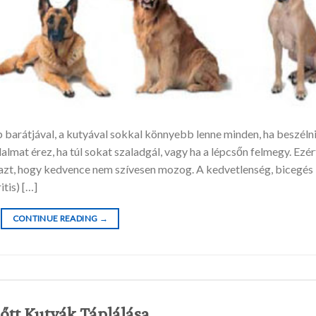
 barátjával, a kutyával sokkal könnyebb lenne minden, ha beszéln
almat érez, ha túl sokat szaladgál, vagy ha a lépcsőn felmegy. Ezér
t, azt, hogy kedvence nem szívesen mozog. A kedvetlenség, bicegés
itis) […]
CONTINUE READING
→
nőtt Kutyák Táplálása