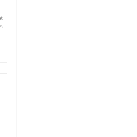
at
e,