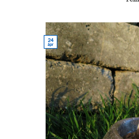
24
ápr