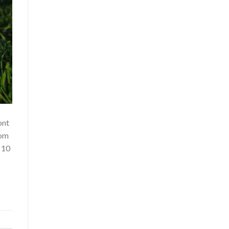
ont
rom
 10