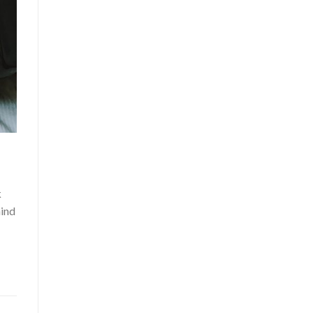
k
mind