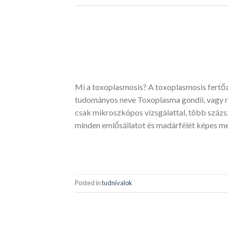
Mi a toxoplasmosis? A toxoplasmosis fertőz
tudományos neve Toxoplasma gondii, vagy rövi
csak mikroszkópos vizsgálattal, több százs
minden emlősállatot és madárfélét képes me
Posted in
tudnivalok