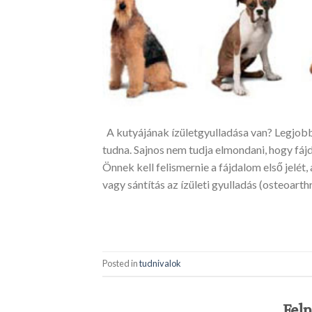
A kutyájának ízületgyulladása van? Legjobb
tudna. Sajnos nem tudja elmondani, hogy fájd
Önnek kell felismernie a fájdalom első jelé
vagy sántítás az ízületi gyulladás (osteoarthr
Posted in
tudnivalok
Fel