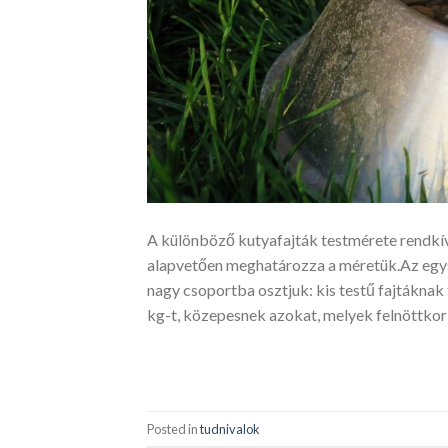
A különböző kutyafajták testmérete rendkí
alapvetően meghatározza a méretük.Az egys
nagy csoportba osztjuk: kis testű fajtáknak
kg-t, közepesnek azokat, melyek felnöttkori 
Posted in
tudnivalok