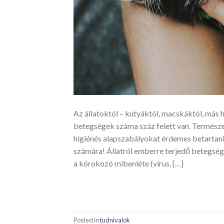
Az állatoktól – kutyáktól, macskáktól, más 
betegségek száma száz felett van. Természe
higiénés alapszabályokat érdemes betartani
számára! Állatról emberre terjedő betegség
a kórokozó mibenléte (vírus, […]
Posted in
tudnivalok