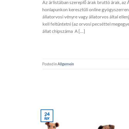
Az árlistában szereplő árak bruttó árak, a
honlapunkon keresztüli online gyógyszerren
állatorvosi vényre vagy állatorvos által el
kell feltüntetni (az orvosi pecséttel megegye
állat chipszáma A […]
Posted in
Allgemein
24
ápr